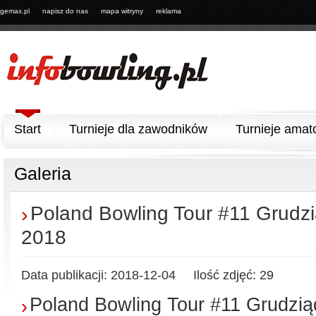
gemax.pl
napisz do nas
mapa witryny
reklama
Start
Turnieje dla zawodników
Turnieje amat
Galeria
Poland Bowling Tour #11 Grudzi
›
2018
Data publikacji:
2018-12-04
Ilość zdjęć:
29
Poland Bowling Tour #11 Grudzią
›